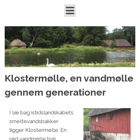
Klostermølle, en vandmølle
gennem generationer
I læ bag istidslandskabets
smeltevandsbakker
ligger Klostermølle. En
rød vandmølle hvis