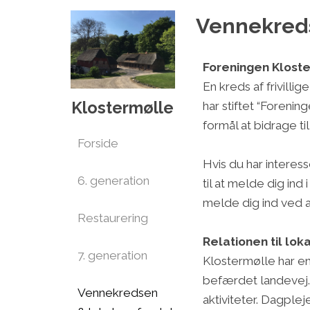
Vennekred
Foreningen Klost
En kreds af frivilli
Klostermølle
har stiftet “Foreni
formål at bidrage ti
Forside
Hvis du har interes
6. generation
til at melde dig ind
melde dig ind ved a
Restaurering
Relationen til lo
7. generation
Klostermølle har en
befærdet landevej.
Vennekredsen
aktiviteter. Dagple