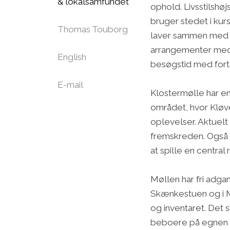
& lokalsamfundet
ophold. Livsstilshø
bruger stedet i ku
Thomas Touborg
laver sammen med K
arrangementer med t
English
besøgstid med fort
E-mail
Klostermølle har en 
området, hvor Kløv
oplevelser. Aktuelt
fremskreden. Også
at spille en central r
Møllen har fri adgang
Skænkestuen og i 
og inventaret. Det s
beboere på egnen e