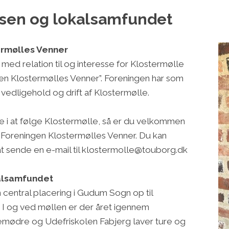
sen og lokalsamfundet
ermølles Venner
ge med relation til og interesse for Klostermølle
ngen Klostermølles Venner”. Foreningen har som
l vedligehold og drift af Klostermølle.
se i at følge Klostermølle, så er du velkommen
 i Foreningen Klostermølles Venner. Du kan
t sende en e-mail til klostermolle@touborg.dk
kalsamfundet
 central placering i Gudum Sogn op til
 I og ved møllen er der året igennem
jemødre og Udefriskolen Fabjerg laver ture og