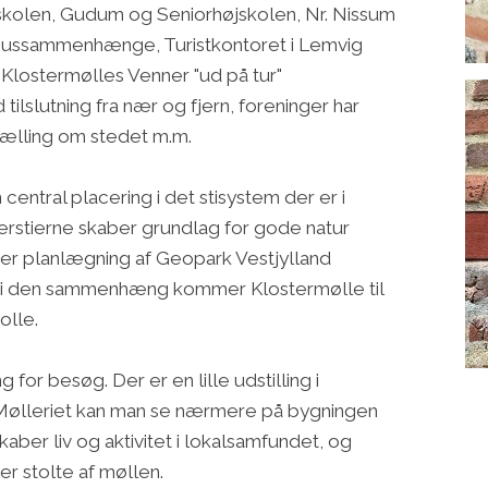
jskolen, Gudum og Seniorhøjskolen, Nr. Nissum
rsussammenhænge, Turistkontoret i Lemvig
lostermølles Venner "ud på tur"
ilslutning fra nær og fjern, foreninger har
ælling om stedet m.m.
central placering i det stisystem der er i
erstierne skaber grundlag for gode natur
 er planlægning af Geopark Vestjylland
 i den sammenhæng kommer Klostermølle til
olle.
 for besøg. Der er en lille udstilling i
Mølleriet kan man se nærmere på bygningen
kaber liv og aktivitet i lokalsamfundet, og
r stolte af møllen.